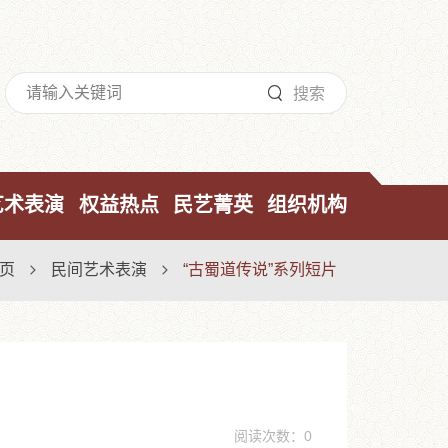

搜索
艺术表演
权益热点
民艺菁英
组织机构
页
民间艺术表演
“古蜀道传说”系列短片


阅读次数：0