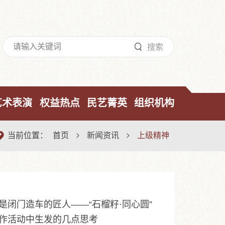

搜索
艺术表演
权益热点
民艺菁英
组织机构

当前位置：
首页
新闻资讯
上级精神


是闭门造车的匠人——“石榴籽·同心圆”
作活动中生发的几点思考