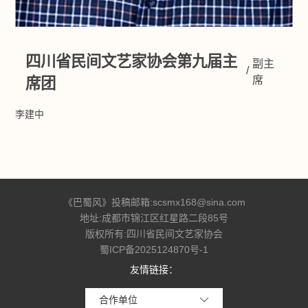
四川省民间文艺家协会第九届主
副主
/
席
席团
李建中
《巴蜀风》投稿邮箱:scsmx168@sina.com
地址:成都市锦江区红星路二段85号
版权所有:四川省民间文艺家协会
蜀ICP备2025124870号-1
友情链接：
合作单位
